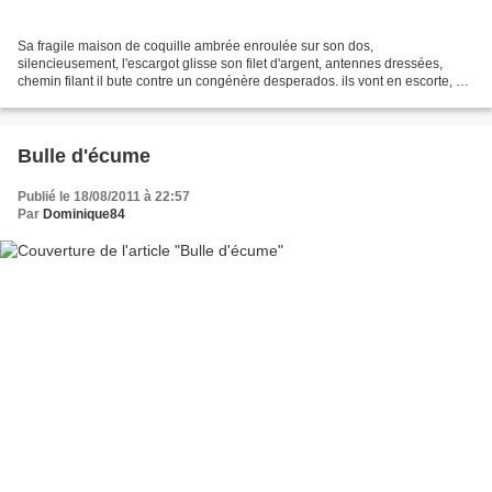
Sa fragile maison de coquille ambrée enroulée sur son dos,
silencieusement, l'escargot glisse son filet d'argent, antennes dressées,
chemin filant il bute contre un congénère desperados. ils vont en escorte, A
l'enterrement d'une feuille morte ... Do...
Bulle d'écume
Publié le 18/08/2011 à 22:57
Par
Dominique84