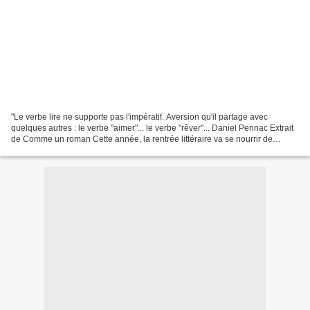
"Le verbe lire ne supporte pas l'impératif. Aversion qu'il partage avec
quelques autres : le verbe "aimer"... le verbe "rêver"... Daniel Pennac Extrait
de Comme un roman Cette année, la rentrée littéraire va se nourrir de
quelques 654 romans français...