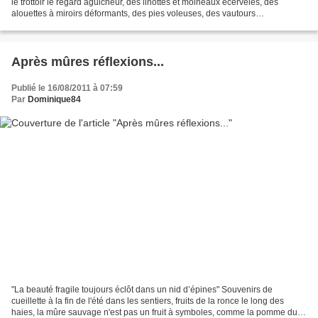
le trottoir le regard aguicheur, des linottes et moineaux écervelés, des
alouettes à miroirs déformants, des pies voleuses, des vautours
détrousseurs de tombes, des pinsons à l'humeur...
Après mûres réflexions...
Publié le 16/08/2011 à 07:59
Par
Dominique84
"La beauté fragile toujours éclôt dans un nid d’épines" Souvenirs de
cueillette à la fin de l'été dans les sentiers, fruits de la ronce le long des
haies, la mûre sauvage n'est pas un fruit à symboles, comme la pomme du