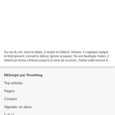
Au ras du sol, sous la futaie, il rampe et s'étend. Tenace, il s'agrippe malgré
le froid givrant, connait le détour, ignore la pause. De son feuillage d'ailes, il
étreint sa chose s'élance jusqu'à la cime de sa proie, J'aime cette ivresse du
fol espo...
Hébergé par Overblog
Top articles
Pages
Contact
Signaler un abus
C.G.U.