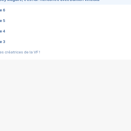
e 6
e 5
e 4
e 3
s créatrices de la VF !
e 2
e 1
e Mektoub My Love arrive enfin ! Rencontre avec Shaïn Boumedine et Sal
i : après Toni en famille
elle réalise le bouleversant Dites lui que je l'aime
ais ! Rencontre autour de Vie privée de Rebecca Zlotowski
 de Marguerite, Grave... Rencontre avec Ella Rumpf