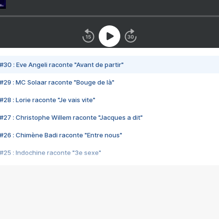
#30 : Eve Angeli raconte "Avant de partir"
#29 : MC Solaar raconte "Bouge de là"
28 : Lorie raconte "Je vais vite"
#27 : Christophe Willem raconte "Jacques a dit"
#26 : Chimène Badi raconte "Entre nous"
#25 : Indochine raconte "3e sexe"
#24 : Zaho raconte "C'est chelou"
#23 : Patrick Bruel raconte "Au café des délices"
#22 : Kyo raconte "Le chemin"