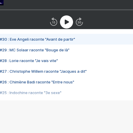
#30 : Eve Angeli raconte "Avant de partir"
#29 : MC Solaar raconte "Bouge de là"
28 : Lorie raconte "Je vais vite"
#27 : Christophe Willem raconte "Jacques a dit"
#26 : Chimène Badi raconte "Entre nous"
#25 : Indochine raconte "3e sexe"
#24 : Zaho raconte "C'est chelou"
#23 : Patrick Bruel raconte "Au café des délices"
#22 : Kyo raconte "Le chemin"