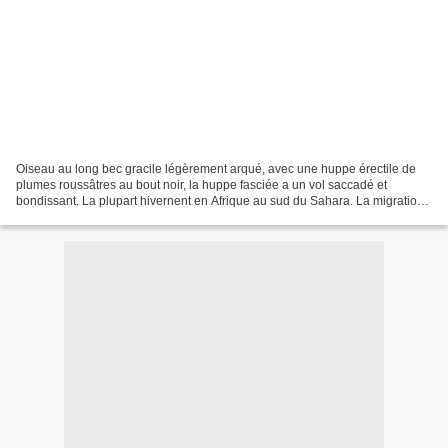
Oiseau au long bec gracile légèrement arqué, avec une huppe érectile de
plumes roussâtres au bout noir, la huppe fasciée a un vol saccadé et
bondissant. La plupart hivernent en Afrique au sud du Sahara. La migration,
dont une grande partie est nocturne,...