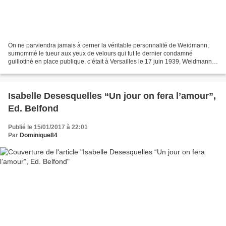
On ne parviendra jamais à cerner la véritable personnalité de Weidmann,
surnommé le tueur aux yeux de velours qui fut le dernier condamné
guillotiné en place publique, c’était à Versailles le 17 juin 1939, Weidmann
avait à peine 31 ans. L’auteur retrace...
Isabelle Desesquelles “Un jour on fera l’amour”,
Ed. Belfond
Publié le 15/01/2017 à 22:01
Par
Dominique84