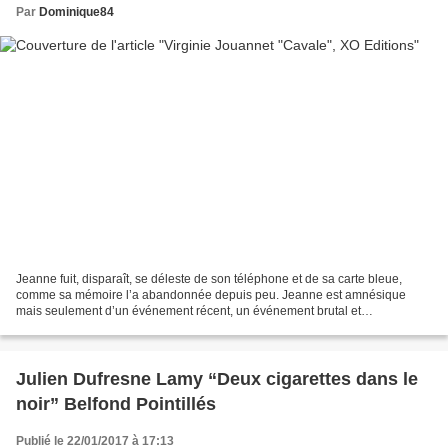
Par
Dominique84
Jeanne fuit, disparaît, se déleste de son téléphone et de sa carte bleue,
comme sa mémoire l’a abandonnée depuis peu. Jeanne est amnésique
mais seulement d’un événement récent, un événement brutal et
traumatisant. Jeanne a perdu deux heures de sa vie...
Julien Dufresne Lamy “Deux cigarettes dans le
noir” Belfond Pointillés
Publié le 22/01/2017 à 17:13