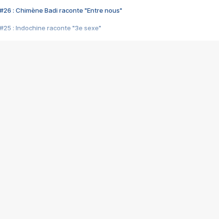
#26 : Chimène Badi raconte "Entre nous"
#25 : Indochine raconte "3e sexe"
#24 : Zaho raconte "C'est chelou"
#23 : Patrick Bruel raconte "Au café des délices"
#22 : Kyo raconte "Le chemin"
#21 : Nolwenn Leroy raconte "Cassé"
#20 : Patrick Hernandez raconte "Born to be alive"
#19 : Lorie raconte "Près de moi"
#18 : Michael Jones raconte "A nos actes manqués" (avec Jean-Jacque
#17 : Khaled raconte "Aïcha"
#16 : Corneille raconte "Parce qu'on vient de loin"
#15 : Indochine raconte "L'aventurier"