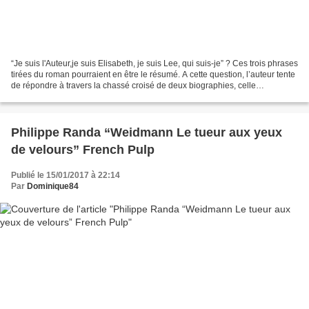
“Je suis l'Auteur,je suis Elisabeth, je suis Lee, qui suis-je” ? Ces trois phrases
tirées du roman pourraient en être le résumé. A cette question, l’auteur tente
de répondre à travers la chassé croisé de deux biographies, celle
d’Elisabeth et celle de...
Philippe Randa “Weidmann Le tueur aux yeux
de velours” French Pulp
Publié le 15/01/2017 à 22:14
Par
Dominique84