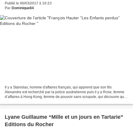
Publié le 06/03/2017 à 10:23
Par
Dominique84
Il y a Stanislas, homme d'affaires français, qui apprend que son fils
Alexandre est recherché par la police australienne puis il y a Rose, femme
d’affaires à Hong Kong, femme de pouvoir sans scrupule, qui découvre que
sa fille Jade a été arrêtée en Thaïlande...
Lyane Guillaume “Mille et un jours en Tartarie”
Editions du Rocher