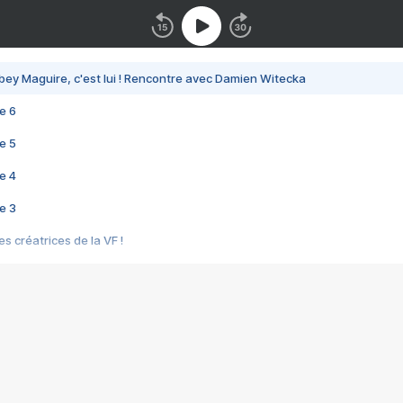
bey Maguire, c'est lui ! Rencontre avec Damien Witecka
e 6
e 5
e 4
e 3
s créatrices de la VF !
e 2
e 1
e Mektoub My Love arrive enfin ! Rencontre avec Shaïn Boumedine et Sal
i : après Toni en famille
elle réalise le bouleversant Dites lui que je l'aime