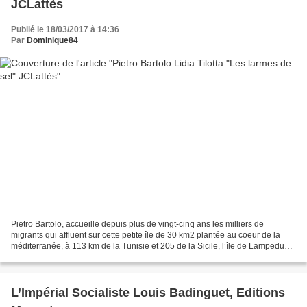
JCLattès
Publié le 18/03/2017 à 14:36
Par
Dominique84
Pietro Bartolo, accueille depuis plus de vingt-cinq ans les milliers de
migrants qui affluent sur cette petite île de 30 km2 plantée au coeur de la
méditerranée, à 113 km de la Tunisie et 205 de la Sicile, l’île de Lampedusa.
Il livre dans cet ouvrage...
L’Impérial Socialiste Louis Badinguet, Editions