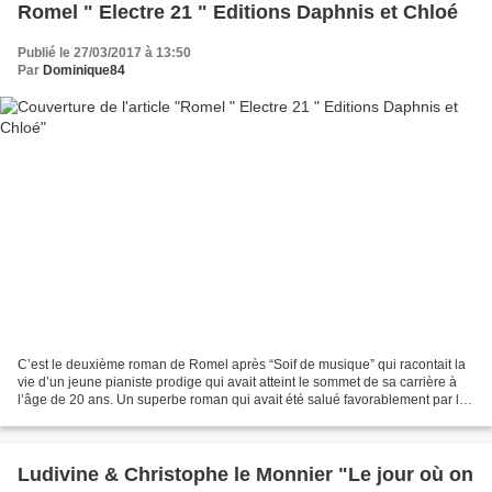
Romel " Electre 21 " Editions Daphnis et Chloé
Publié le 27/03/2017 à 13:50
Par
Dominique84
C’est le deuxième roman de Romel après “Soif de musique” qui racontait la
vie d’un jeune pianiste prodige qui avait atteint le sommet de sa carrière à
l’âge de 20 ans. Un superbe roman qui avait été salué favorablement par la
critique l’année dernière....
Ludivine & Christophe le Monnier "Le jour où on