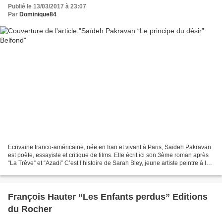
Publié le 13/03/2017 à 23:07
Par
Dominique84
Ecrivaine franco-américaine, née en Iran et vivant à Paris, Saïdeh Pakravan
est poète, essayiste et critique de films. Elle écrit ici son 3ème roman après
“La Trêve” et “Azadi” C’est l’histoire de Sarah Bley, jeune artiste peintre à la
renommée déjà établie...
François Hauter “Les Enfants perdus” Editions
du Rocher