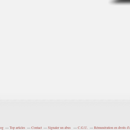
log
Top articles
Contact
Signaler un abus
C.G.U.
Rémunération en droits d'