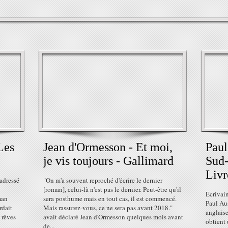
Les
Jean d'Ormesson - Et moi,
Paul
je vis toujours - Gallimard
Sud-
Livr
 adressé
"On m'a souvent reproché d'écrire le dernier
[roman], celui-là n'est pas le dernier. Peut-être qu'il
Ecrivai
man
sera posthume mais en tout cas, il est commencé.
Paul Aus
rdait
Mais rassurez-vous, ce ne sera pas avant 2018."
anglaise
 rêves
avait déclaré Jean d'Ormesson quelques mois avant
obtient 
de...