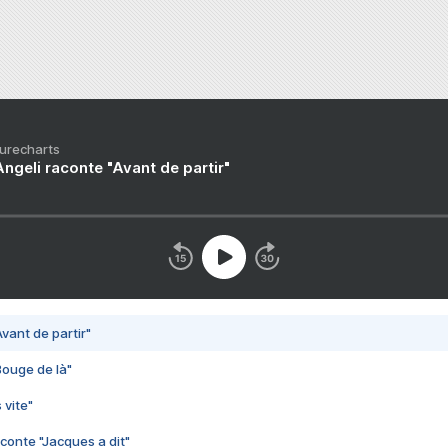
Purecharts
ngeli raconte "Avant de partir"
vant de partir"
Bouge de là"
 vite"
conte "Jacques a dit"