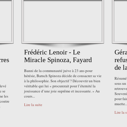
Frédéric Lenoir - Le
Géra
rres
Miracle Spinoza, Fayard
refu
de l
Banni de la communauté juive à 23 ans pour
hérésie, Baruch Spinoza décide de consacrer sa vie
Résumé 
à la philosophie. Son objectif ? Découvrir un bien
sous un 
élevé
véritable qui lui « procurerait pour l’éternité la
retrouve
u se
jouissance d’une joie suprême et incessante. » Au
Souvenir
me les
cours...
pour fai
 contre
muette..
Lire la suite
s
Lire la 