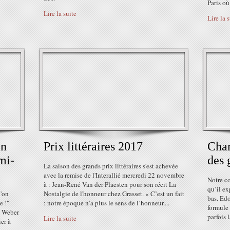
Paris où
Lire la suite
Lire la 
en
Prix littéraires 2017
Char
mi-
des 
La saison des grands prix littéraires s'est achevée
avec la remise de l'Interallié mercredi 22 novembre
Notre co
à : Jean-René Van der Plaesten pour son récit La
qu’il ex
l'on
Nostalgie de l'honneur chez Grasset. « C’est un fait
bas. Ed
e !"
: notre époque n’a plus le sens de l’honneur....
formule 
s Weber
parfois 
Lire la suite
ier à