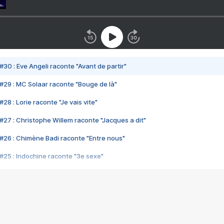
#30 : Eve Angeli raconte "Avant de partir"
#29 : MC Solaar raconte "Bouge de là"
28 : Lorie raconte "Je vais vite"
#27 : Christophe Willem raconte "Jacques a dit"
#26 : Chimène Badi raconte "Entre nous"
#25 : Indochine raconte "3e sexe"
#24 : Zaho raconte "C'est chelou"
#23 : Patrick Bruel raconte "Au café des délices"
#22 : Kyo raconte "Le chemin"