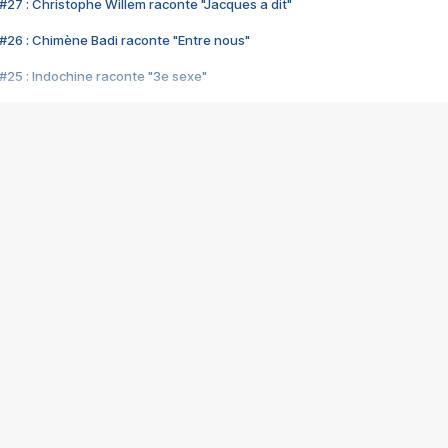
#27 : Christophe Willem raconte "Jacques a dit"
#26 : Chimène Badi raconte "Entre nous"
#25 : Indochine raconte "3e sexe"
#24 : Zaho raconte "C'est chelou"
#23 : Patrick Bruel raconte "Au café des délices"
#22 : Kyo raconte "Le chemin"
#21 : Nolwenn Leroy raconte "Cassé"
#20 : Patrick Hernandez raconte "Born to be alive"
#19 : Lorie raconte "Près de moi"
#18 : Michael Jones raconte "A nos actes manqués" (avec Jean-Jacque
#17 : Khaled raconte "Aïcha"
#16 : Corneille raconte "Parce qu'on vient de loin"
#15 : Indochine raconte "L'aventurier"