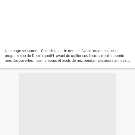
Une page se tourne... Cet article est le dernier. Avant l'auto-destruction
programmée de Dominique84, avant de quitter ces lieux qui ont supporté
mes découvertes, mes humeurs et pieds de nez pendant plusieurs années,
je vous souhaite d'excellentes vacances...