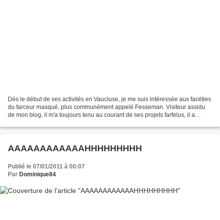
Dès le début de ses activités en Vaucluse, je me suis intéressée aux facéties
du farceur masqué, plus communément appelé Fesseman. Visiteur assidu
de mon blog, il m'a toujours tenu au courant de ses projets farfelus, il a
d'ailleurs fait l'objet de deux...
AAAAAAAAAAAAHHHHHHHHH
Publié le 07/01/2011 à 00:07
Par
Dominique84