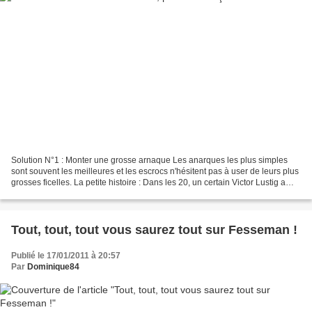
Solution N°1 : Monter une grosse arnaque Les anarques les plus simples
sont souvent les meilleures et les escrocs n'hésitent pas à user de leurs plus
grosses ficelles. La petite histoire : Dans les 20, un certain Victor Lustig a
osé mettre en vente......
Tout, tout, tout vous saurez tout sur Fesseman !
Publié le 17/01/2011 à 20:57
Par
Dominique84