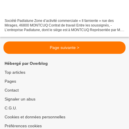
Société Padlatune Zone d’activité commerciale « Il farniente » rue des
Mirages, 46800 MONTCUQ Contrat de travail Entre les soussignés, -
L’entreprise Padlatune, dont le siège est à MONTCUQ Représentée par M.
Gaston Cétropcher, agissant en qualité d’Irresponsable...
Page suivante >
Hébergé par Overblog
Top articles
Pages
Contact
Signaler un abus
C.G.U.
Cookies et données personnelles
Préférences cookies