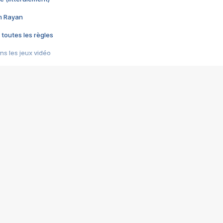
im Rayan
 toutes les règles
s les jeux vidéo
us choquant de Rockstar ? - Le scandale BULLY
e plus moche de Steam
du RÊVE tourne au CAUCHEMAR
pendant 8 heures
it… à tort
umiliés par un jeu vidéo
ire - Final Fantasy 8
ti un empire - Age of Empires
story DOFUS