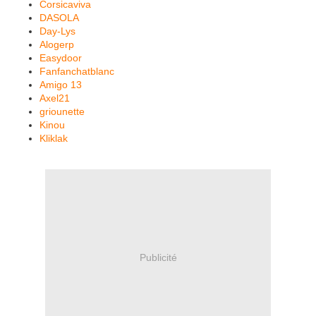
Corsicaviva
DASOLA
Day-Lys
Alogerp
Easydoor
Fanfanchatblanc
Amigo 13
Axel21
griounette
Kinou
Kliklak
Publicité