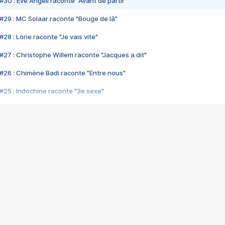
#30 : Eve Angeli raconte "Avant de partir"
#29 : MC Solaar raconte "Bouge de là"
28 : Lorie raconte "Je vais vite"
#27 : Christophe Willem raconte "Jacques a dit"
#26 : Chimène Badi raconte "Entre nous"
#25 : Indochine raconte "3e sexe"
#24 : Zaho raconte "C'est chelou"
#23 : Patrick Bruel raconte "Au café des délices"
#22 : Kyo raconte "Le chemin"
#21 : Nolwenn Leroy raconte "Cassé"
#20 : Patrick Hernandez raconte "Born to be alive"
#19 : Lorie raconte "Près de moi"
#18 : Michael Jones raconte "A nos actes manqués" (avec Jean-Jacque